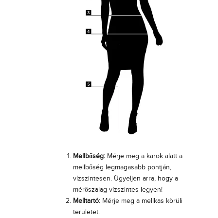
t
s
é
g
g
l
n
í
o
t
a
l
i
v
t
Mellbőség:
Mérje meg a karok alatt a
o
mellbőség legmagasabb pontján,
s
vízszintesen. Ügyeljen arra, hogy a
t
mérőszalag vízszintes legyen!
a
Melltartó:
Mérje meg a mellkas körüli
z
területet.
á