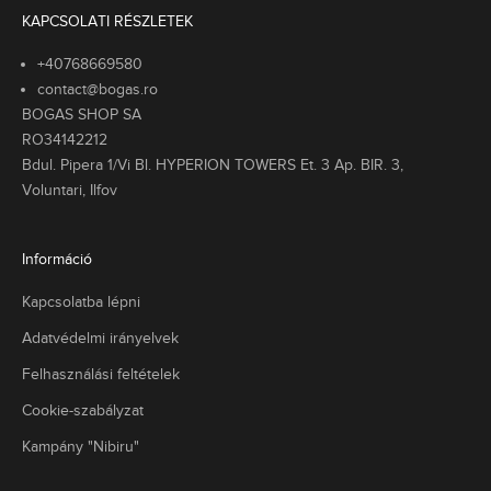
k
KAPCSOLATI RÉSZLETEK
t
é
+40768669580
s
contact@bogas.ro
a
BOGAS SHOP SA
l
RO34142212
a
Bdul. Pipera 1/Vi Bl. HYPERION TOWERS Et. 3 Ap. BIR. 3,
s
Voluntari, Ilfov
s
i
k
Információ
u
s
Kapcsolatba lépni
l
e
Adatvédelmi irányelvek
m
Felhasználási feltételek
e
k
Cookie-szabályzat
t
,
Kampány "Nibiru"
e
n