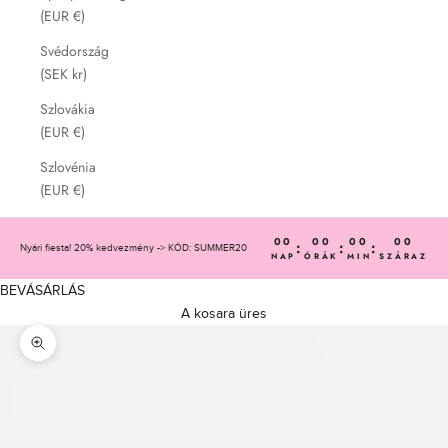
(EUR €)
Svédország
(SEK kr)
Szlovákia
(EUR €)
Szlovénia
(EUR €)
00
00
00
00
:
:
:
Nyári fiesta! 20% kedvezmény -> KÓD: SUMMER20
NAP
ÓRÁK
MIN
SZÁRAZ
BEVÁSÁRLÁS
A kosara üres
Nagyítás