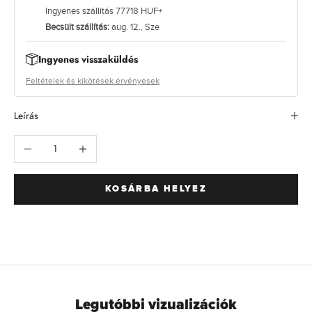
g
Ingyenes szállítás 77718 HUF+
m
Becsült szállítás:
aug. 12., Sze
a
g
Ingyenes visszaküldés
a
s
Feltételek és kikötések érvényesek
a
b
Leírás
b
m
Csökkentse a mennyiséget
Növelje a mennyiséget
n
ő
s
KOSÁRBA HELYEZ
é
g
ű
a
n
y
a
g
Legutóbbi vizualizációk
o