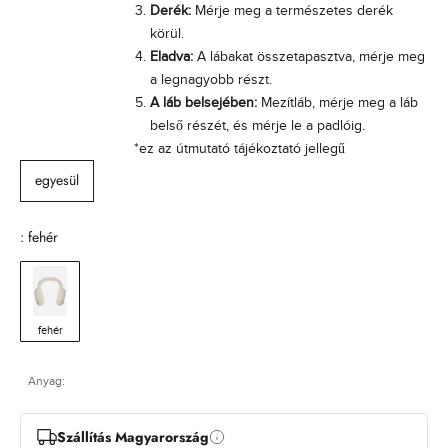
Derék:
Mérje meg a természetes derék
s
körül.
t
a
Eladva:
A lábakat összetapasztva, mérje meg
i
a legnagyobb részt.
o
A láb belsejében:
Mezítláb, mérje meg a láb
g
belső részét, és mérje le a padlóig.
á
*ez az útmutató tájékoztató jellegű
t
egyesül
l
a
n
: fehér
é
s
l
t
e
fehér
k
é
Anyag:
s
a
e
Szállítás Magyarország