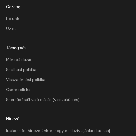
y
Gazdag
ű
Rólunk
g
ö
Üzlet
z
ő
k
Támogatás
l
e
Mérettáblázat
k
Szállítási politika
i
ó
Visszatérítési politika
k
t
Cserepolitika
é
Szerződéstől való elállás (Visszaküldés)
r
e
h
Hírlevél
o
z
Iratkozz fel hírlevelünkre, hogy exkluzív ajánlatokat kapj.
v