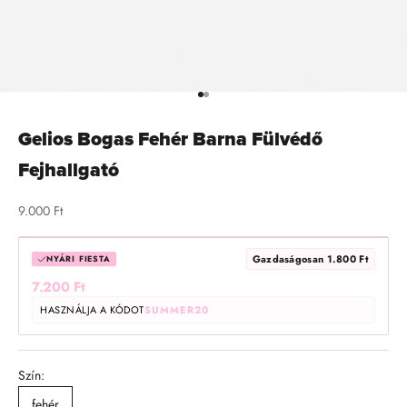
Ugrás a cikkre 1
Ugrás a cikkre 2
Gelios Bogas Fehér Barna Fülvédő
Fejhallgató
Értékesítés
9.000 Ft
Gazdaságosan 1.800 Ft
NYÁRI FIESTA
7.200 Ft
HASZNÁLJA A KÓDOT
SUMMER20
Szín:
fehér