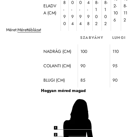
8
0
0
4
8-
8-
á
ELADV
2-
8-
b
-
-
-
-
1
1
A (CM)
10
11
a
9
9
9
9
0
0
6
2
n
0
4
4
8
2
2
l
Méret:
Mérettáblázat
a
SZABVÁNY
LUNGI
í
o
NADRÁG (CM)
100
110
t
m
COLANTI (CM)
90
95
r
k
a
BLUGI (CM)
85
90
m
Hogyan méred magad
l
y
l
k
t
l
e
z