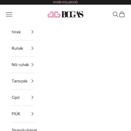
NYÁRI KOLLEKCIÓ
Ugrás a tartalomra
bogas com international
Menü
Keressen 
BEVÁS
hírek
Ruhák
Női ruhák
Tartozék
Cipő
FIÚK
Strandruházat