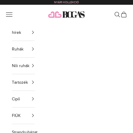
NYÁRI KOLLEKCIÓ
Ugrás a tartalomra
bogas com international
Menü
Keressen 
BEVÁS
hírek
Ruhák
Női ruhák
Tartozék
Cipő
FIÚK
Strandruházat