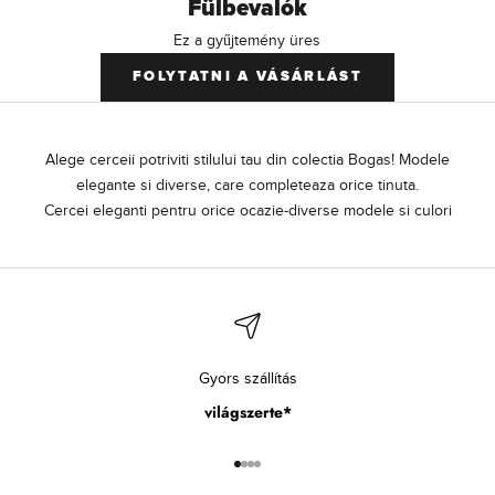
Fülbevalók
Ez a gyűjtemény üres
FOLYTATNI A VÁSÁRLÁST
Alege cerceii potriviti stilului tau din colectia Bogas! Modele
elegante si diverse, care completeaza orice tinuta.
Cercei eleganti pentru orice ocazie-diverse modele si culori
Gyors szállítás
világszerte*
Ugrás a cikkre 1
Ugrás a cikkre 2
Ugrás a cikkre 3
Ugrás a cikkre 4