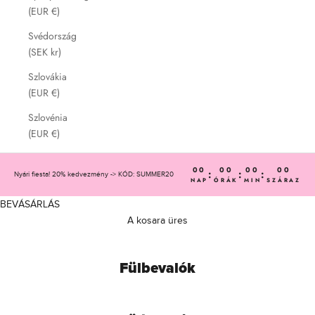
(EUR €)
Svédország
(SEK kr)
Szlovákia
(EUR €)
Szlovénia
(EUR €)
00
00
00
00
:
:
:
Nyári fiesta! 20% kedvezmény -> KÓD: SUMMER20
NAP
ÓRÁK
MIN
SZÁRAZ
BEVÁSÁRLÁS
A kosara üres
Fülbevalók