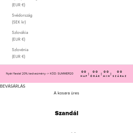
(EUR €)
Svédország
(SEK kr)
Szlovákia
(EUR €)
Szlovénia
(EUR €)
00
00
00
00
:
:
:
Nyári fiesta! 20% kedvezmény -> KÓD: SUMMER20
NAP
ÓRÁK
MIN
SZÁRAZ
BEVÁSÁRLÁS
A kosara üres
Szandál