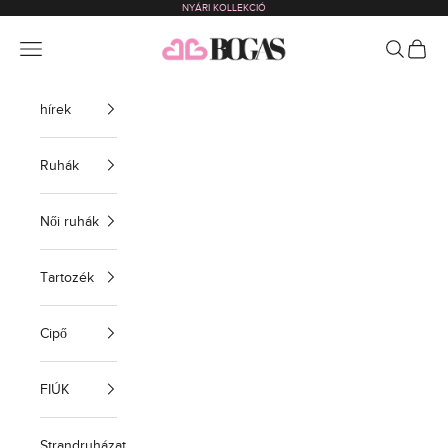
NYÁRI KOLLEKCIÓ
Ugrás a tartalomra
bogas com international
Menü
Keressen 
BEVÁS
hírek
Ruhák
Női ruhák
Tartozék
Cipő
FIÚK
Strandruházat