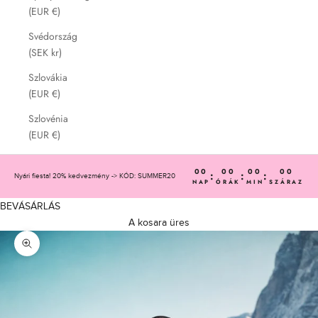
(EUR €)
Svédország
(SEK kr)
Szlovákia
(EUR €)
Szlovénia
(EUR €)
00
00
00
00
:
:
:
Nyári fiesta! 20% kedvezmény -> KÓD: SUMMER20
NAP
ÓRÁK
MIN
SZÁRAZ
BEVÁSÁRLÁS
A kosara üres
Nagyítás