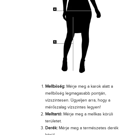
s
é
g
g
l
n
í
o
t
a
l
i
v
t
Mellbőség:
Mérje meg a karok alatt a
o
mellbőség legmagasabb pontján,
s
vízszintesen. Ügyeljen arra, hogy a
t
mérőszalag vízszintes legyen!
a
Melltartó:
Mérje meg a mellkas körüli
z
területet.
á
Derék:
Mérje meg a természetes derék
s
körül.
t