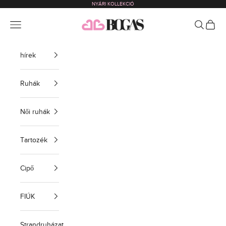
NYÁRI KOLLEKCIÓ
Ugrás a tartalomra
bogas com international
Menü
Keressen 
BEVÁS
hírek
Ruhák
Női ruhák
Tartozék
Cipő
FIÚK
Strandruházat