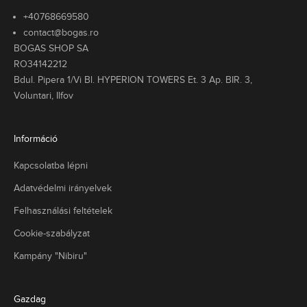
é
+40768669580
s
contact@bogas.ro
a
BOGAS SHOP SA
l
RO34142212
a
Bdul. Pipera 1/Vi Bl. HYPERION TOWERS Et. 3 Ap. BIR. 3,
s
Voluntari, Ilfov
s
i
k
Információ
u
s
Kapcsolatba lépni
l
e
Adatvédelmi irányelvek
m
Felhasználási feltételek
e
k
Cookie-szabályzat
t
,
Kampány "Nibiru"
e
n
y
Gazdag