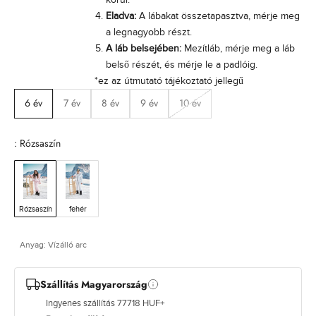
a
Eladva:
A lábakat összetapasztva, mérje meg
i
a legnagyobb részt.
o
A láb belsejében:
Mezítláb, mérje meg a láb
g
belső részét, és mérje le a padlóig.
á
*ez az útmutató tájékoztató jellegű
t
6 év
7 év
8 év
9 év
10 év
l
a
n
: Rózsaszín
é
s
l
t
e
Rózsaszín
fehér
k
é
Anyag: Vízálló arc
s
a
e
Szállítás Magyarország
g
Ingyenes szállítás 77718 HUF+
m