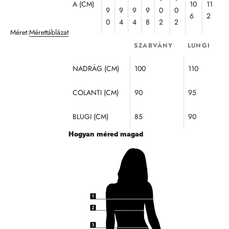
A (CM)
10
11
a
9
9
9
9
0
0
6
2
n
0
4
4
8
2
2
l
Méret:
Mérettáblázat
a
SZABVÁNY
LUNGI
í
o
NADRÁG (CM)
100
110
t
m
COLANTI (CM)
90
95
r
k
a
BLUGI (CM)
85
90
m
Hogyan méred magad
l
y
l
k
t
l
e
z
t