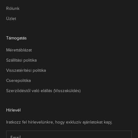
ű
Rólunk
g
ö
Üzlet
z
ő
k
Támogatás
l
e
Mérettáblázat
k
Szállítási politika
i
ó
Visszatérítési politika
k
t
Cserepolitika
é
Szerződéstől való elállás (Visszaküldés)
r
e
h
Hírlevél
o
z
Iratkozz fel hírlevelünkre, hogy exkluzív ajánlatokat kapj.
v
,
a